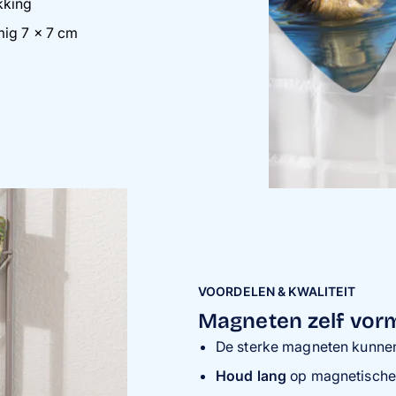
kking
mig 7 x 7 cm
VOORDELEN & KWALITEIT
Magneten zelf vorm
De sterke magneten kunn
Houd lang
op magnetische