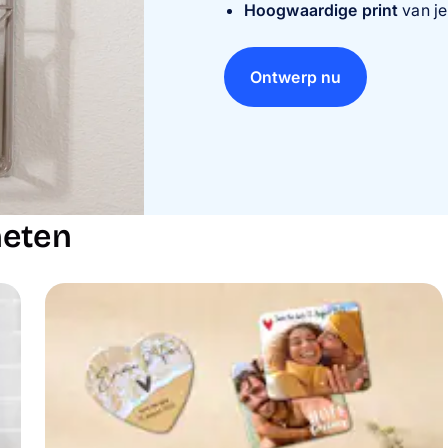
Hoogwaardige print
van je
Ontwerp nu
neten