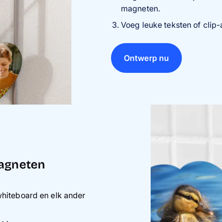
magneten.
Voeg leuke teksten of clip-a
Ontwerp nu
magneten
 whiteboard en elk ander