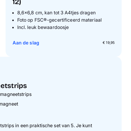
12)
8,6×6,8 cm, kan tot 3 A4tjes dragen
Foto op FSC®-gecertificeerd materiaal
Incl. leuk bewaardoosje
Aan de slag
€ 19,95
etstrips
5 magneetstrips
 magneet
strips in een praktische set van 5. Je kunt