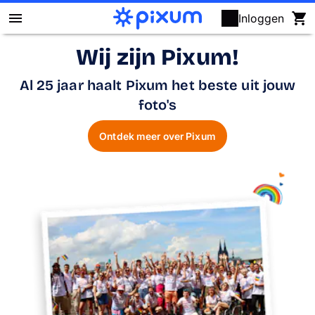
Inloggen
Wij zijn Pixum!
Fotoboek maken
Al 25 jaar haalt Pixum het beste uit jouw
Foto's afdrukken
foto's
Wanddecoratie
Ontdek meer over Pixum
Kalenders
Fotocadeaus
Kaarten
Fotopuzzels