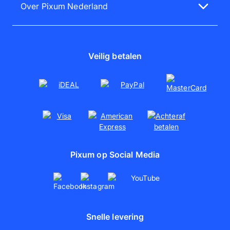
Verwijs een vriend
Over Pixum Nederland
Telefoonhoesjes ontwerpen
Beoordelingen
Over ons
Foto op canvas maken
Pixum Kortingscodes
Werken bij Pixum (Duits)
Poster maken
Duurzaamheid
Veilig betalen
Pixum op Social Media
Snelle levering