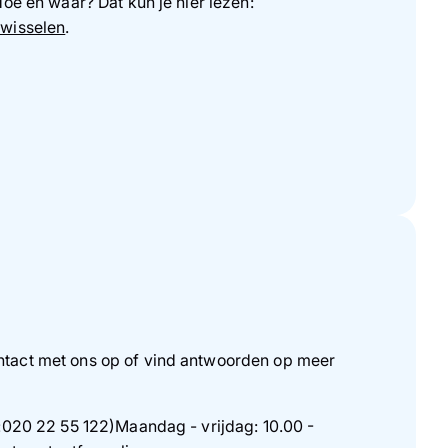
oe en waar? Dat kun je hier lezen:
nwisselen
.
tact met ons op of vind antwoorden op meer
:020 22 55 122)
Maandag - vrijdag: 10.00 -