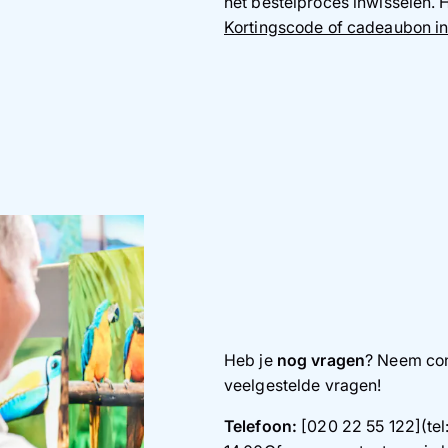
het bestelproces inwisselen. H
Kortingscode of cadeaubon i
Heb je
nog vragen
? Neem con
veelgestelde vragen!
Telefoon:
[020 22 55 122](tel