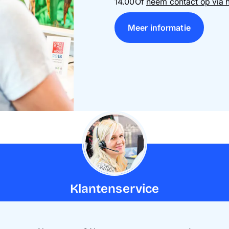
14.00
Of
neem contact op via h
Meer informatie
Klantenservice