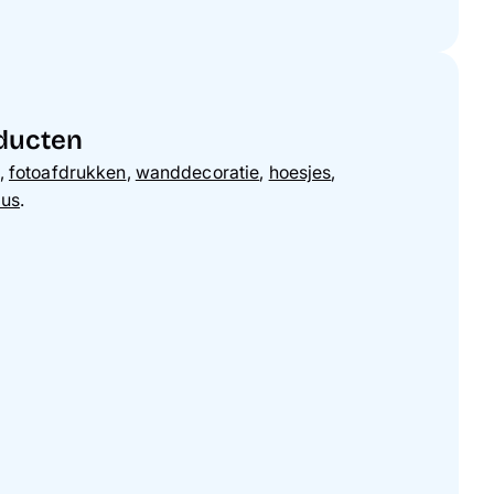
oducten
,
fotoafdrukken
,
wanddecoratie
,
hoesjes
,
aus
.