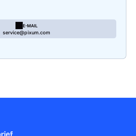
E-MAIL
service@pixum.com
rief