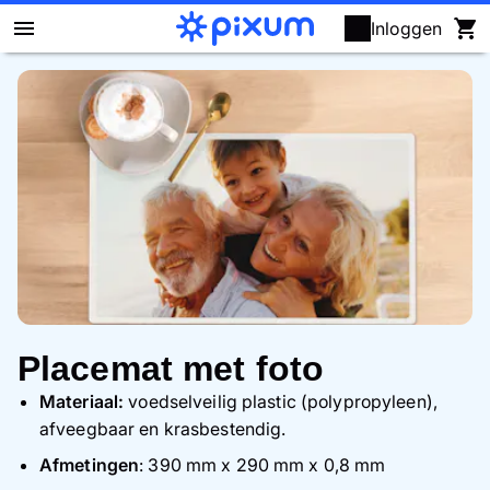
Inloggen
Fotoboek maken
Foto's afdrukken
Wanddecoratie
Kalenders
Fotocadeaus
Placemat met foto
Kaarten
Materiaal:
voedselveilig plastic (polypropyleen),
afveegbaar en krasbestendig.
Fotopuzzels
Afmetingen
: 390 mm x 290 mm x 0,8 mm