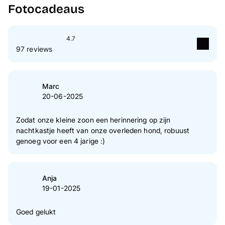
Fotocadeaus
4.7
97 reviews
5
Ster(ren)
73 %
4
Ster(ren)
26 %
Marc
20-06-2025
3
Ster(ren)
1 %
2
Ster(ren)
0 %
Zodat onze kleine zoon een herinnering op zijn
nachtkastje heeft van onze overleden hond, robuust
1
Ster(ren)
0 %
genoeg voor een 4 jarige :)
Naar verificatie van klantenreviews
Anja
19-01-2025
Goed gelukt