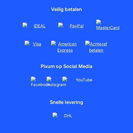
Poster maken
Duurzaamheid
Veilig betalen
Pixum op Social Media
Snelle levering