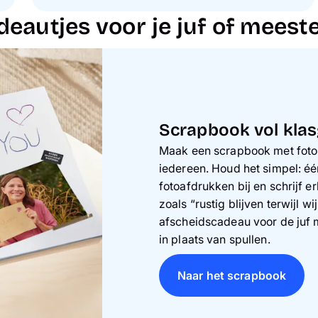
deautjes voor je juf of meest
Scrapbook vol kla
Maak een scrapbook met foto’s
iedereen. Houd het simpel: één
fotoafdrukken bij en schrijf e
zoals “rustig blijven terwijl wi
afscheidscadeau voor de juf m
in plaats van spullen.
Naar het scrapbook