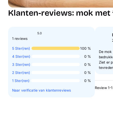
Klanten-reviews: mok met 
5.0
1 reviews
5
Ster(ren)
100 %
De mok m
4
Ster(ren)
0 %
bedrukken m
Ziet er 
3
Ster(ren)
0 %
tevrede
2
Ster(ren)
0 %
1
Ster(ren)
0 %
Review 1-1
Naar verificatie van klantenreviews