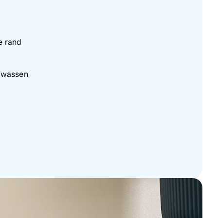
ge rand
fwassen