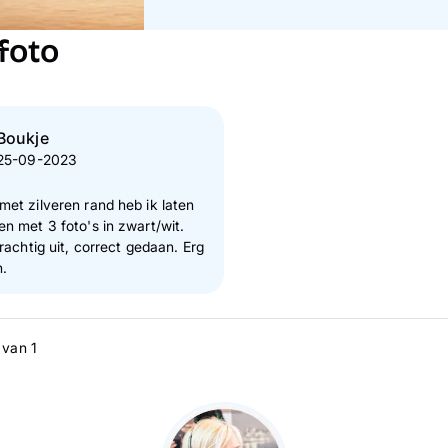
foto
Boukje
25-09-2023
et zilveren rand heb ik laten
et 3 foto's in zwart/wit.
prachtig uit, correct gedaan. Erg
n.
 van 1