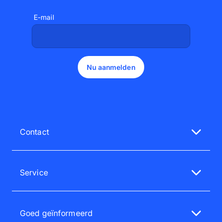
E-mail
Nu aanmelden
Contact
Neem contact op met onze klantenservice
ma - vr, van 10.00 tot 14.00 uur
Service
020 22 55 122
Service & FAQ
service@pixum.com
Tevredenheidsgarantie
Goed geïnformeerd
Pixum Nieuwsbrief