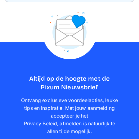
Altijd op de hoogte met de
Pixum Nieuwsbrief
Ontvang exclusieve voordeelacties, leuke
tips en inspiratie. Met jouw aanmelding
accepteer je het
Privacy Beleid
,
afmelden is natuurlijk te
allen tijde mogelijk
.