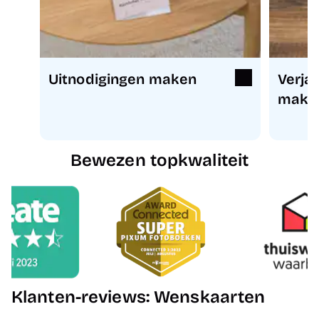
Uitnodigingen maken
Verja
make
Bewezen topkwaliteit
Klanten-reviews: Wenskaarten