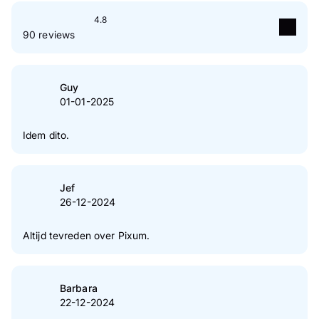
4.8
90 reviews
5
Ster(ren)
80 %
4
Ster(ren)
18 %
Guy
01-01-2025
3
Ster(ren)
1 %
2
Ster(ren)
0 %
Idem dito.
1
Ster(ren)
1 %
Naar verificatie van klantenreviews
Jef
26-12-2024
Altijd tevreden over Pixum.
Barbara
22-12-2024