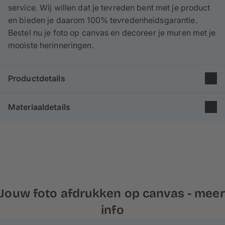
service. Wij willen dat je tevreden bent met je product
en bieden je daarom 100% tevredenheidsgarantie.
Bestel nu je foto op canvas en decoreer je muren met je
mooiste herinneringen.
Productdetails
Groep: Poster
Materiaaldetails
Formaat: 120×120 cm
Afmeting: Vierkant
Onze canvasdoeken zijn gemaakt
van 65% katoen en
Printmethode: Inkjet-druk
35% polyester
en worden
in Europa geproduceerd
Houten frame: 4 cm
volgens de hoogste kwaliteitsstandaarden. De fijne
linnenstructuur en matte uitstraling geven je foto een
schilderachtig effect.
Jouw foto afdrukken op canvas - meer
Voor onze frames gebruiken we
echt dennen- en
info
sparrenhout
uit
duurzame bosbouw
, wat stabiliteit en