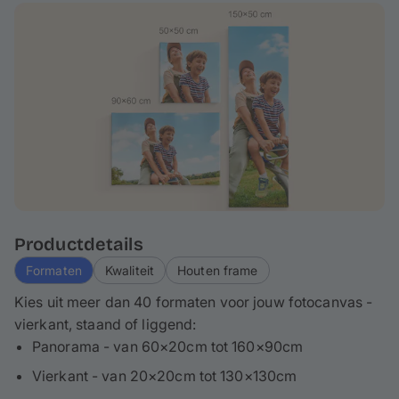
duurzaamheid garandeert. Je fotodoek wordt
opgespannen op een ca. 2-4 cm hoog spieraam, wat
betekent dat ca. 3-5 cm van je foto wordt omgevouwen
aan de rand - houd hier rekening mee bij het
ontwerpen. Als het nodig is, kun je je canvasdoek ook
gemakkelijk schoonmaken.
Productdetails
Formaten
Kwaliteit
Houten frame
Kies uit meer dan 40 formaten voor jouw fotocanvas -
vierkant, staand of liggend:
Panorama - van 60×20cm tot 160×90cm
Vierkant - van 20×20cm tot 130×130cm