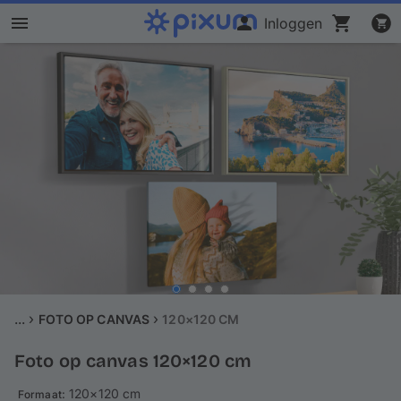
Inloggen
Fotoboek maken
Foto's afdrukken
Wanddecoratie
Kalenders
Fotocadeaus
Kaarten
...
FOTO OP CANVAS
120×120 CM
Foto op canvas 120×120 cm
Fotopuzzels
: 120×120 cm
Formaat