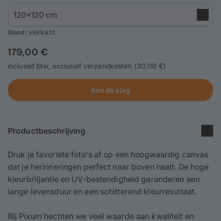
Telefoonhoesjes
Thema's
: vierkant
Stand
179,00 €
Service
inclusief btw, exclusief verzendkosten (30,00 €)
Aanmelden / Registreren
Aan de slag
Productbeschrijving
Druk je favoriete foto's af op een hoogwaardig canvas
dat je herinneringen perfect naar boven haalt. De hoge
kleurbriljantie en UV-bestendigheid garanderen een
lange levensduur en een schitterend kleurresultaat.
Bij Pixum hechten we veel waarde aan kwaliteit en