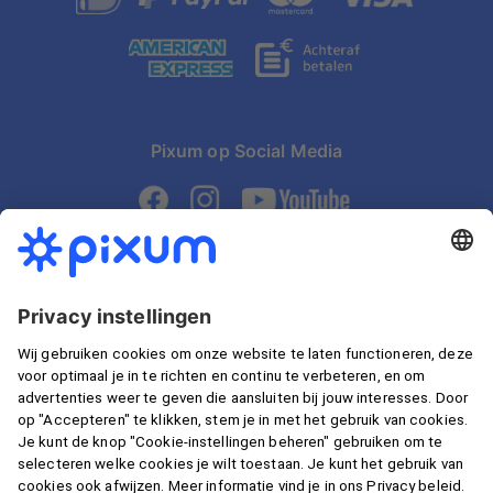
Pixum op Social Media
Snelle levering
Gegarandeerd veilig