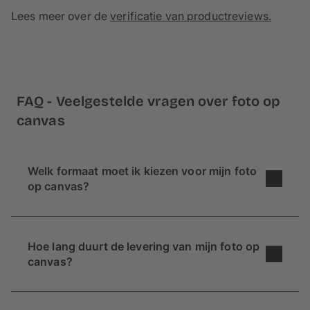
Lees meer over de
verificatie van productreviews.
FAQ - Veelgestelde vragen over foto op
canvas
Welk formaat moet ik kiezen voor mijn foto
op canvas?
Wil je een foto op canvas ontwerpen, maar weet
je niet zeker welk formaat je moet kiezen? We
Hoe lang duurt de levering van mijn foto op
hebben een paar tips voor je:
canvas?
Waar wil je je canvasdoek ophangen?
Binnen
ca. 5 werkdagen
kunnen we jouw foto
Als je je canvasfoto combineert met