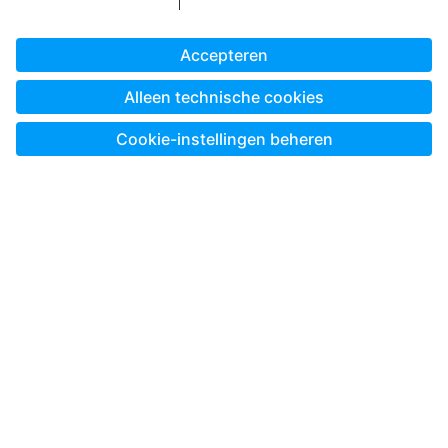
Altijd en overal ontwerpen met de Pixum App
Land uitkiezen:
* Alle prijzen zijn incl. btw en excl. verzendkosten zoals in
de
Prijslijst voor Pixum.nl
, tenzij anders aangegeven.
© Pixum 2026
Bedrijfsgegevens
Algemene Voorwaarden
Privacy
Cookie-instellingen