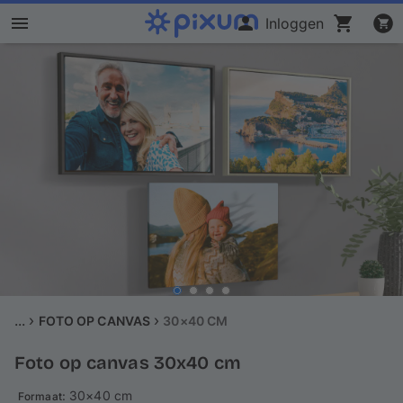
Inloggen
Fotoboek maken
Foto's afdrukken
Wanddecoratie
Kalenders
Fotocadeaus
Kaarten
...
FOTO OP CANVAS
30×40 CM
Foto op canvas 30x40 cm
Fotopuzzels
: 30×40 cm
Formaat