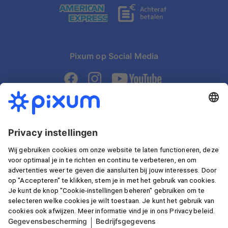
Pixum op Social Media
Snelle levering
Gegarandeerd veilig