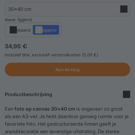
Telefoonhoesjes
Thema's
: liggend
Stand
staand
liggend
Service
34,95 €
Aanmelden / Registreren
inclusief btw, exclusief verzendkosten (5,00 €)
Aan de slag
Productbeschrijving
Een
foto op canvas 30×40 cm
is ongeveer zo groot
als een A3‑vel. Je hebt daardoor genoeg ruimte voor je
favoriete foto. Het gestructureerde linnen geeft je
wanddecoratie een levendige uitstraling. De sterke