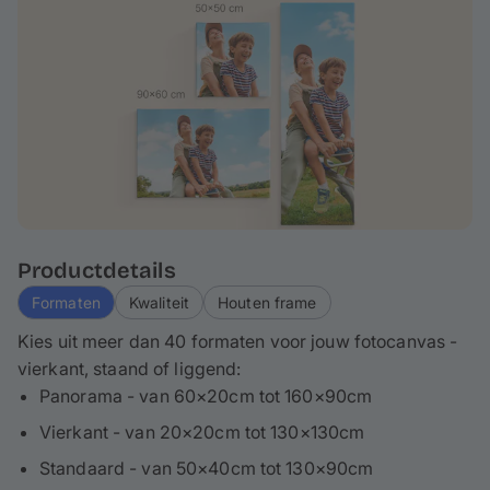
opgespannen op een ca. 2-4 cm hoog spieraam, wat
betekent dat ca. 3-5 cm van je foto wordt omgevouwen
aan de rand - houd hier rekening mee bij het
ontwerpen. Als het nodig is, kun je je canvasdoek ook
gemakkelijk schoonmaken.
Productdetails
Formaten
Kwaliteit
Houten frame
Kies uit meer dan 40 formaten voor jouw fotocanvas -
vierkant, staand of liggend:
Panorama - van 60×20cm tot 160×90cm
Vierkant - van 20×20cm tot 130×130cm
Standaard - van 50×40cm tot 130×90cm