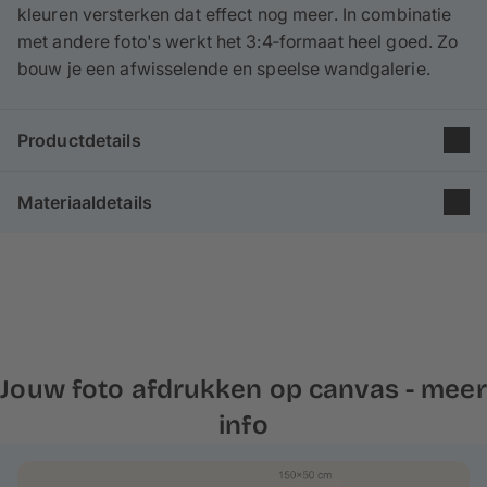
kleuren versterken dat effect nog meer. In combinatie
met andere foto's werkt het 3:4‑formaat heel goed. Zo
bouw je een afwisselende en speelse wandgalerie.
Productdetails
Groep: Poster
Materiaaldetails
Formaat: 30×40 cm
Afmeting: 3:4
Onze canvasdoeken zijn gemaakt
van 65% katoen en
Printmethode: Inkjet-druk
35% polyester
en worden
in Europa geproduceerd
Houten frame: 2 cm
volgens de hoogste kwaliteitsstandaarden. De fijne
linnenstructuur en matte uitstraling geven je foto een
schilderachtig effect.
Jouw foto afdrukken op canvas - meer
Voor onze frames gebruiken we
echt dennen- en
info
sparrenhout
uit
duurzame bosbouw
, wat stabiliteit en
duurzaamheid garandeert. Je fotodoek wordt