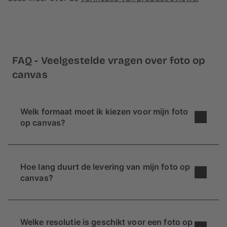
FAQ - Veelgestelde vragen over foto op
canvas
Welk formaat moet ik kiezen voor mijn foto
op canvas?
Wil je een foto op canvas ontwerpen, maar weet
je niet zeker welk formaat je moet kiezen? We
Hoe lang duurt de levering van mijn foto op
hebben een paar tips voor je:
canvas?
Waar wil je je canvasdoek ophangen?
Binnen
ca. 5 werkdagen
kunnen we jouw foto
Als je je canvasfoto combineert met
afdrukken op canvas. Daarna wordt het pakketje
andere foto's of decoratieve elementen,
Welke resolutie is geschikt voor een foto op
aan de post overgedragen en doet het er nog
ca.