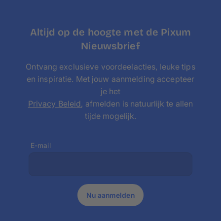
3:2-formaat
(staand en liggend)
Foto op canvas 20x30 cm
Foto op canvas 30x45 cm
Altijd op de hoogte met de Pixum
Foto op canvas 60x90 cm
Nieuwsbrief
Foto op canavs 80x120 cm
Ontvang exclusieve voordeelacties, leuke tips
Foto op canvas 100x150 cm
en inspiratie. Met jouw aanmelding accepteer
4:3-formaat
(staand en liggend)
je het
Foto op canvas 30x40 cm
Privacy Beleid
, afmelden is natuurlijk te allen
Foto op canvas 60x80 cm
tijde mogelijk.
Foto op canvas 90x120 cm
Andere formaten
(staand en liggend)
Foto op canvas 50x70 cm
E-mail
Foto op canvas 100x50 cm
Foto op canvas 120x60 cm
Foto op canvas 150x50 cm
Nu aanmelden