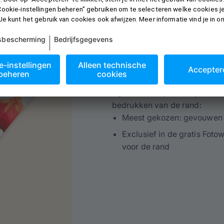
Foto op canvas on
Bij het ontwerpen van je fotoc
bedrukken van de rand:
Meest gekozen: gevouwen (
Exclusief in de gratis Foto
voor de rand