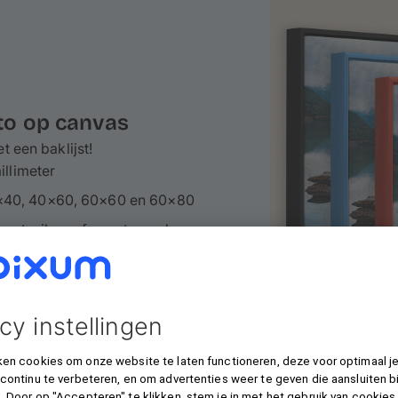
oto op canvas
t een baklijst!
illimeter
0×40, 40×60, 60×60 en 60×80
zwart-zilver of zwart-goud