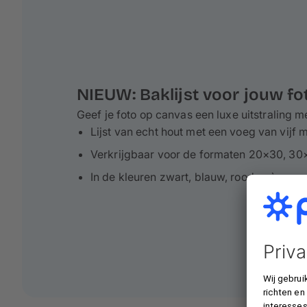
NIEUW: Baklijst voor jouw f
Geef je foto op canvas een luxe uitstraling me
Lijst van echt hout met een voeg van vijf m
Verkrijgbaar voor de formaten 20×30, 3
In de kleuren zwart, blauw, rood, crème, 