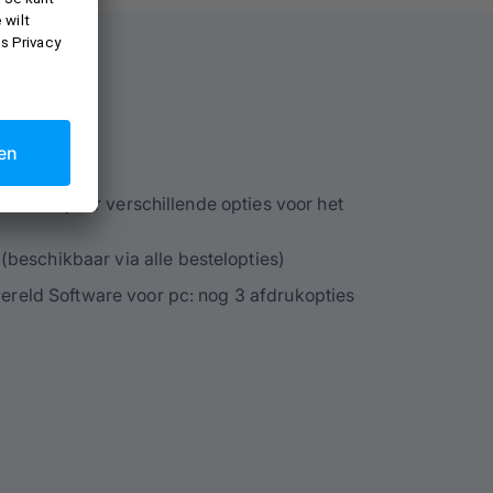
twerpen
anvas zijn er verschillende opties voor het
beschikbaar via alle bestelopties)
wereld Software voor pc: nog 3 afdrukopties