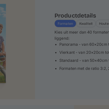
Productdetails
Formaten
Kwaliteit
Houte
Kies uit meer dan 40 formaten
liggend:
Panorama - van 60×20cm 
Vierkant - van 20×20cm t
Standaard - van 50×40cm 
Formaten met de ratio 3:2, 