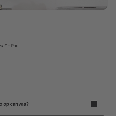
en!
" - Paul
to op canvas?