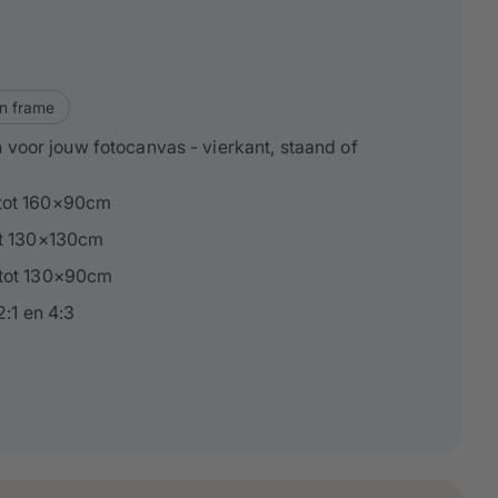
n frame
 voor jouw fotocanvas - vierkant, staand of
tot 160×90cm
ot 130×130cm
tot 130×90cm
2:1 en 4:3