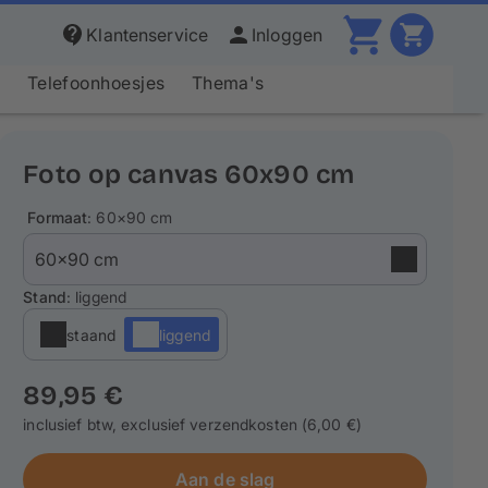
Klantenservice
Inloggen
s
Telefoonhoesjes
Thema's
Foto op canvas 60x90 cm
Formaat
: 60×90 cm
Stand
: liggend
staand
liggend
89,95 €
inclusief btw, exclusief verzendkosten (6,00 €)
Aan de slag