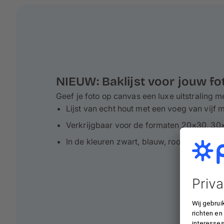
NIEUW: Baklijst voor jouw f
Geef je foto op canvas een luxe uitstraling me
Lijst van echt hout met een voeg van vijf m
Verkrijgbaar voor de formaten 20×30, 3
In de kleuren zwart, blauw, rood, crème, 