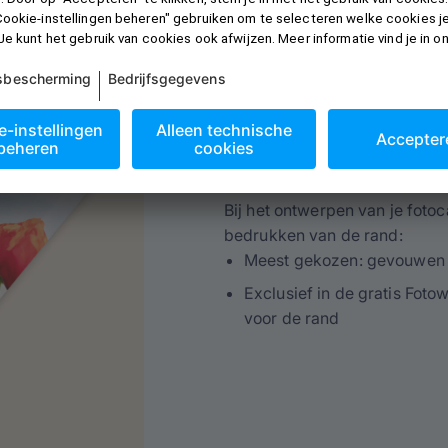
Foto op canvas on
Bij het ontwerpen van je fotoc
bedrukken van de rand:
Meest gekozen: gevouwen (
Exclusief in de gratis Foto
voor de rand