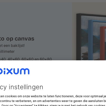
oto op canvas
t een baklijst!
illimeter
0×40, 40×60, 60×60 en 60×80
zwart-zilver of zwart-goud