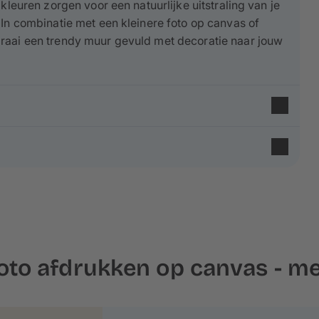
kleuren zorgen voor een natuurlijke uitstraling van je
 In combinatie met een kleinere foto op canvas of
raai een trendy muur gevuld met decoratie naar jouw
n 35% polyester
en worden
in Europa geproduceerd
nenstructuur en matte uitstraling geven je foto een
arrenhout
uit
duurzame bosbouw
, wat stabiliteit en
oto afdrukken op canvas - me
annen op een ca. 2-4 cm hoog spieraam, wat
n aan de rand - houd hier rekening mee bij het
ok gemakkelijk schoonmaken.