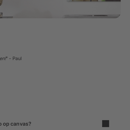
en!
" - Paul
to op canvas?