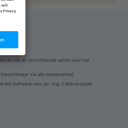
twerpen
anvas zijn er verschillende opties voor het
beschikbaar via alle bestelopties)
wereld Software voor pc: nog 3 afdrukopties