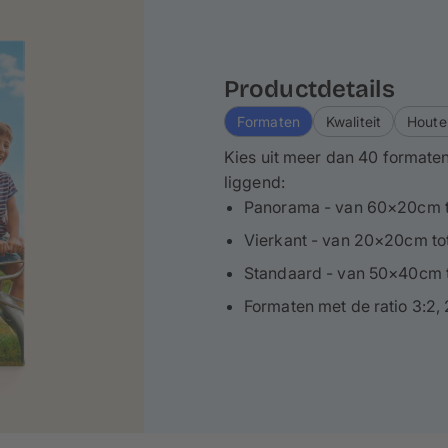
Productdetails
Formaten
Kwaliteit
Houte
Kies uit meer dan 40 formaten
liggend:
Panorama - van 60×20cm 
Vierkant - van 20×20cm t
Standaard - van 50×40cm 
Formaten met de ratio 3:2, 