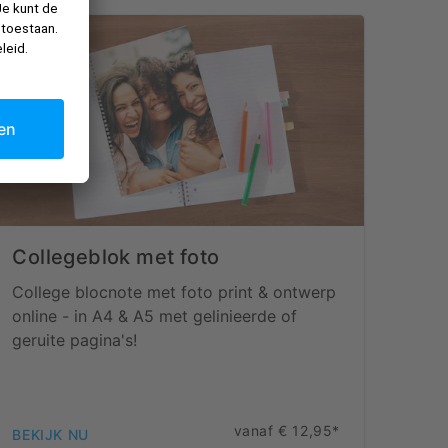
Collegeblok met foto
College blocnote met foto print & ontwerp
online - in A4 & A5 met gelinieerde of
geruite pagina's!
vanaf € 12,95*
BEKIJK NU