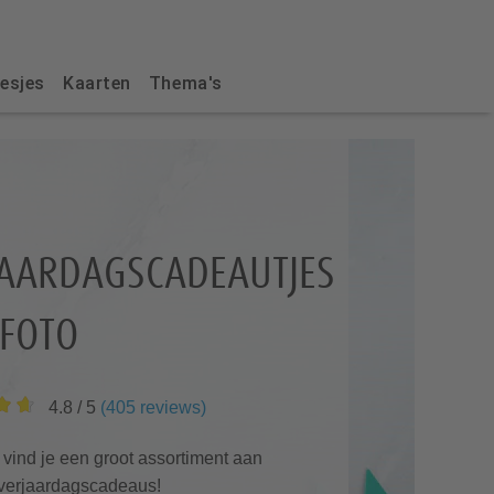
esjes
Kaarten
Thema's
JAARDAGSCADEAUTJES
 FOTO
4.8
/ 5
(
405
reviews
)
 vind je een groot assortiment aan
 verjaardagscadeaus!