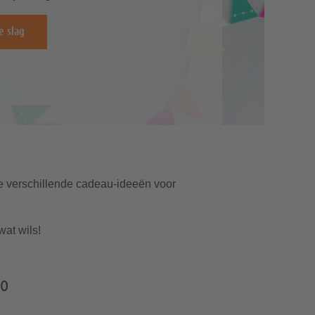
e slag
de verschillende cadeau-ideeën voor
at wils!
to