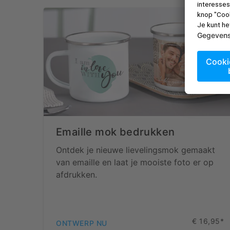
Emaille mok bedrukken
Ontdek je nieuwe lievelingsmok gemaakt
van emaille en laat je mooiste foto er op
afdrukken.
€ 16,95*
ONTWERP NU