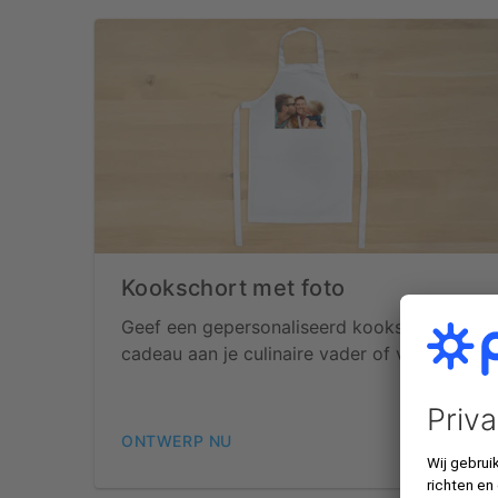
Kookschort met foto
Geef een gepersonaliseerd kookschort
cadeau aan je culinaire vader of vriend(in).
ONTWERP NU
€ 21,95*