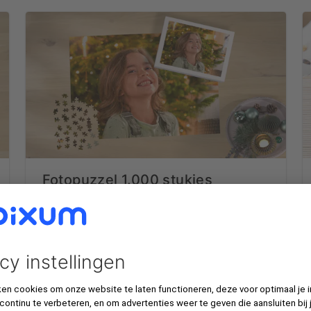
Fotopuzzel 1.000 stukjes
Ontwerp een fotopuzzel met 1.000 stukjes
en ontdek meer over het materiaal en lees
verschillende ontwerptips.
€ 44,95*
ONTWERP NU