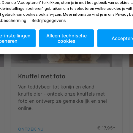
Knuffel met foto
Van teddybeer tot konijn en eland
knuffeldier - ontdek onze knuffels met
foto en ontwerp ze gemakkelijk en snel
online.
€ 17,95*
ONTDEK NU