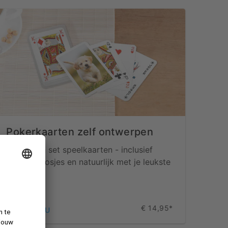
Pokerkaarten zelf ontwerpen
Bestel een set speelkaarten - inclusief
bewaardoosjes en natuurlijk met je leukste
foto's.
€ 14,95*
ONTDEK NU