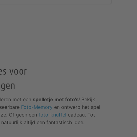
es voor
agen
nderen met een
spelletje met foto's
! Bekijk
iseerbare
Foto-Memory
en ontwerp het spel
uze. Of geen een
foto-knuffel
cadeau. Tot
natuurlijk altijd een fantastisch idee.